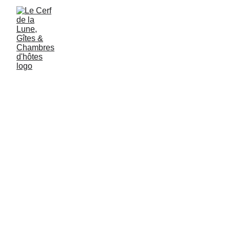
Rêve Marmotte
Idéale pour les couples, cette chambre cozy est un 
véritable cocon de tranquillité, où chaque instant invite à 
la détente.
La lumière douce et l’atmosphère intimiste créent un 
espace parfait pour se ressourcer à deux.
Salle de bain avec douche.