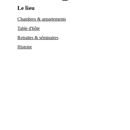
Le lieu
Chambres & appartements
Table d'hôte
Retraites & séminaires
Histoire
Activités & expériences
Espace nordique
Massages
Journée Slow
Cours de cuisine