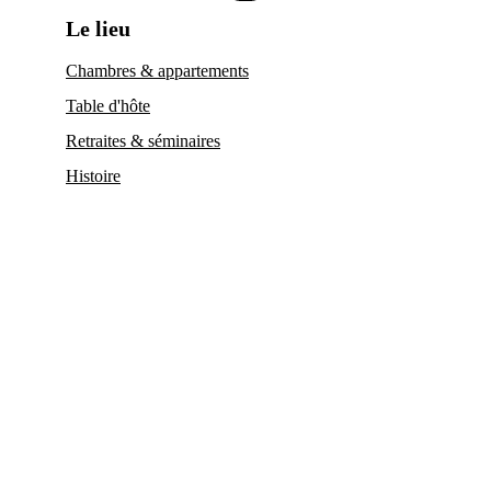
Le lieu
Chambres & appartements
Table d'hôte
Retraites & séminaires
Histoire
Activités & expériences
Espace nordique
Massages
Journée Slow
Cours de cuisine