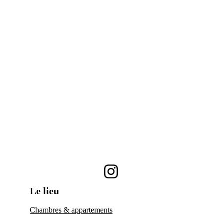
€80.00
90 min
Le cerf de la lune
Combien de personnes serez-vous ?
Réserver
Le lieu
Chambres & appartements