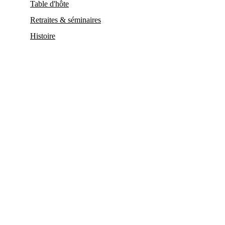
Table d'hôte
Retraites & séminaires
Histoire
Activités & expériences
Espace nordique
Massages
Journée Slow
Cours de cuisine
Yoga & Brunch
Location VTT Électrique
Retraites & Séjours